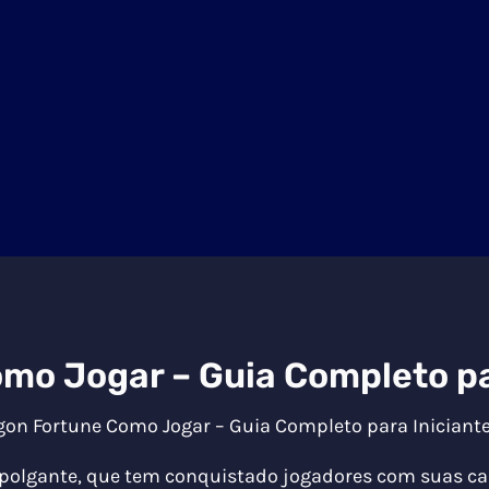
mo Jogar – Guia Completo pa
gon Fortune Como Jogar – Guia Completo para Iniciant
mpolgante, que tem conquistado jogadores com suas ca