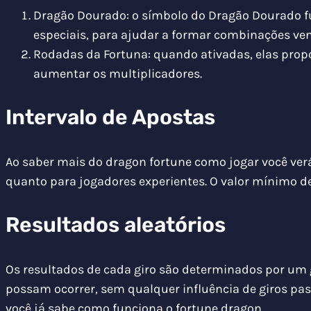
Dragão Dourado: o símbolo do Dragão Dourado fun
especiais, para ajudar a formar combinações ve
Rodadas da Fortuna: quando ativadas, elas prop
aumentar os multiplicadores.
Intervalo de Apostas
Ao saber mais do dragon fortune como jogar você verá
quanto para jogadores experientes. O valor mínimo de
Resultados aleatórios
Os resultados de cada giro são determinados por um 
possam ocorrer, sem qualquer influência de giros pa
você já sabe como funciona o fortune dragon.