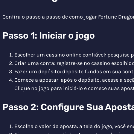
Confira o passo a passo de como jogar Fortune Drago
Passo 1: Iniciar o jogo
Escolher um cassino online confiável: pesquise p
Criar uma conta: registre-se no cassino escolh
Fazer um depósito: deposite fundos em sua cont
Comece a apostar: após o depósito, acesse a seçã
Clique no jogo para iniciá-lo e comece suas apos
Passo 2: Configure Sua Aposta
Escolha o valor da aposta: a tela do jogo, você e