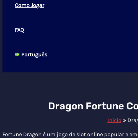
Como Jogar
FAQ
Português
Dragon Fortune Co
Início
Dra
Fortune Dragon é um jogo de slot online popular e e