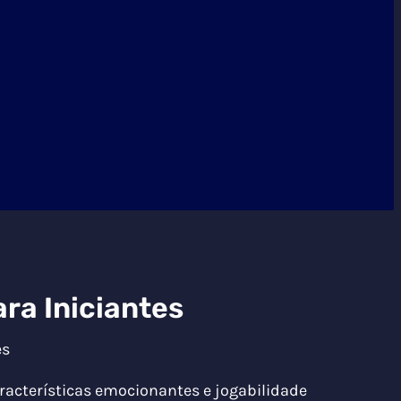
ra Iniciantes
es
racterísticas emocionantes e jogabilidade