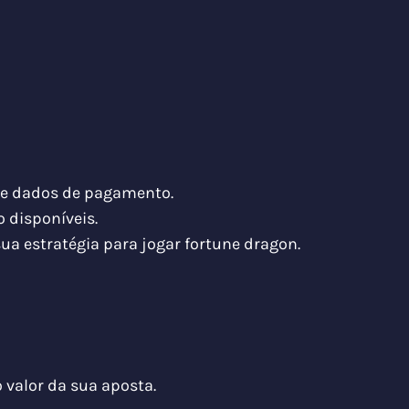
l e dados de pagamento.
 disponíveis.
sua estratégia para jogar fortune dragon.
o valor da sua aposta.