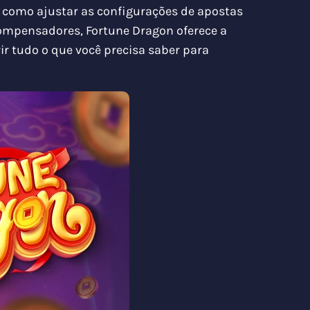
o, como ajustar as configurações de apostas
ompensadores, Fortune Dragon oferece a
r tudo o que você precisa saber para